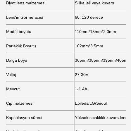
Diyot lens malzemesi
Silika jeli veya kuvars
Lens'in Görme açısı
60, 120 derece
Modül boyutu
110mm*15mm*2.0mm
Parlaklık Boyutu
102mm*3.5mm
Dalga boyu
365nm/385nm/395nm/405nm
Voltaj
27-30V
Mevcut
1-1.4A
Çip malzemesi
Epileds/LG/Seoul
Kapsülasyon süreci
Yüksek sıcaklıklı kuvars lens p