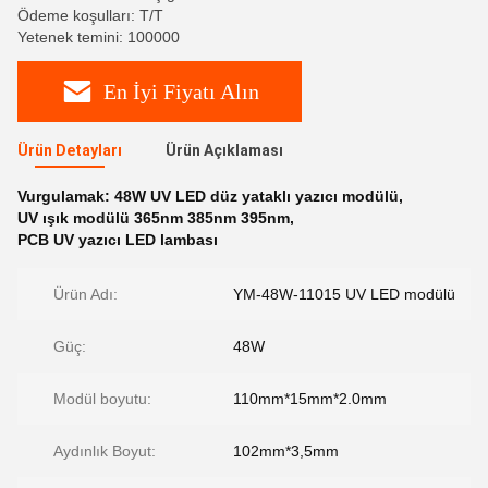
Ödeme koşulları: T/T
Yetenek temini: 100000
En İyi Fiyatı Alın
Ürün Detayları
Ürün Açıklaması
Vurgulamak:
48W UV LED düz yataklı yazıcı modülü
,
UV ışık modülü 365nm 385nm 395nm
,
PCB UV yazıcı LED lambası
Ürün Adı:
YM-48W-11015 UV LED modülü
Güç:
48W
Modül boyutu:
110mm*15mm*2.0mm
Aydınlık Boyut:
102mm*3,5mm