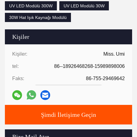
UV LED Modülü 300W
UV LED Modülü 30W
30W Hat Işık Kaynağı Modülü
Kişiler
Kişiler:
Miss. Umi
tel:
86--18926468268-15989898006
Faks:
86-755-29469642
Şimdi İletişime Geçin
Bize Mail Atın