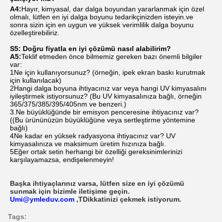
A4:
Hayır, kimyasal, dar dalga boyundan yararlanmak için özel
olmalı, lütfen en iyi dalga boyunu tedarikçinizden isteyin.ve
sonra sizin için en uygun ve yüksek verimlilik dalga boyunu
özelleştirebiliriz.
S5: Doğru fiyatla en iyi çözümü nasıl alabilirim?
A5:
Teklif etmeden önce bilmemiz gereken bazı önemli bilgiler
var:
1Ne için kullanıyorsunuz? (örneğin, ipek ekran baskı kurutmak
için kullanılacak)
2Hangi dalga boyuna ihtiyacınız var veya hangi UV kimyasalını
iyileştirmek istiyorsunuz? (Bu UV kimyasalınıza bağlı, örneğin
365/375/385/395/405nm ve benzeri.)
3.Ne büyüklüğünde bir emisyon penceresine ihtiyacınız var?
((Bu ürününüzün büyüklüğüne veya sertleştirme yöntemine
bağlı)
4Ne kadar en yüksek radyasyona ihtiyacınız var? UV
kimyasalınıza ve maksimum üretim hızınıza bağlı.
5Eğer ortak setin herhangi bir özelliği gereksinimlerinizi
karşılayamazsa, endişelenmeyin!
Başka ihtiyaçlarınız varsa, lütfen size en iyi çözümü
sunmak için bizimle iletişime geçin.
Umi@ymleduv.com
,
T
Dikkatinizi çekmek istiyorum.
Tags: