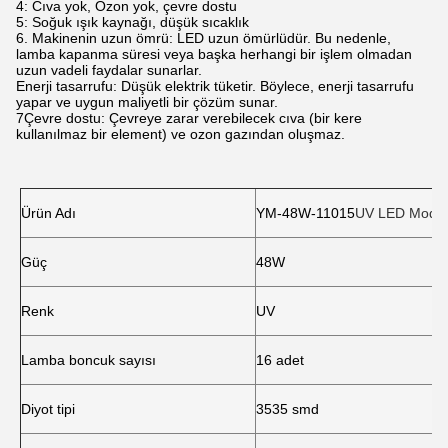
4: Cıva yok, Ozon yok, çevre dostu
5: Soğuk ışık kaynağı, düşük sıcaklık
6. Makinenin uzun ömrü: LED uzun ömürlüdür. Bu nedenle,
lamba kapanma süresi veya başka herhangi bir işlem olmadan
uzun vadeli faydalar sunarlar.
Enerji tasarrufu: Düşük elektrik tüketir. Böylece, enerji tasarrufu
yapar ve uygun maliyetli bir çözüm sunar.
7Çevre dostu: Çevreye zarar verebilecek cıva (bir kere
kullanılmaz bir element) ve ozon gazından oluşmaz.
Ürün Adı
YM-48W-11015
UV LED Modü
Güç
48W
Renk
UV
Lamba boncuk sayısı
16 adet
Diyot tipi
3535 smd