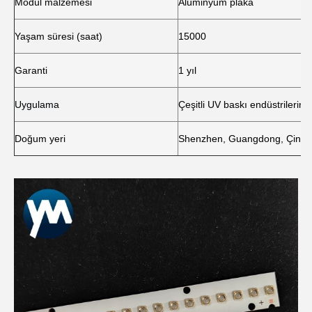
Modül malzemesi
Alüminyum plaka
Yaşam süresi (saat)
15000
Garanti
1 yıl
Uygulama
Çeşitli UV baskı endüstrilerind
Doğum yeri
Shenzhen, Guangdong, Çin