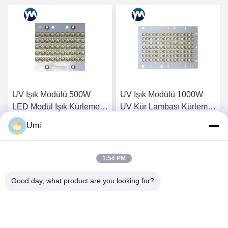
UV Işık Modülü 500W
UV Işık Modülü 1000W
LED Modül Işık Kürleme
UV Kür Lambası Kürleme
LED UV Su Soğutma UV
Fırını İçin Yüksek Güçlü
Umi
LED 395nm
UV LED'i
En İyi Fiyatı Alın
En İyi Fiyatı Alın
1:54 PM
Good day, what product are you looking for?
shenzhen yuanming co., ltd