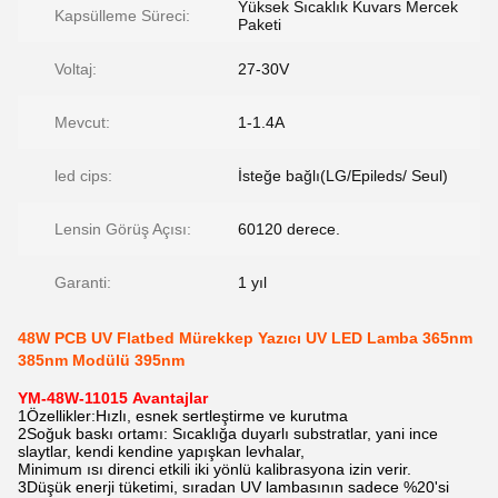
Yüksek Sıcaklık Kuvars Mercek
Kapsülleme Süreci:
Paketi
Voltaj:
27-30V
Mevcut:
1-1.4A
led cips:
İsteğe bağlı(LG/Epileds/ Seul)
Lensin Görüş Açısı:
60120 derece.
Garanti:
1 yıl
48W PCB UV Flatbed Mürekkep Yazıcı UV LED Lamba 365nm
385nm Modülü 395nm
YM-48W-11015
Avantajlar
1Özellikler:Hızlı, esnek sertleştirme ve kurutma
2Soğuk baskı ortamı: Sıcaklığa duyarlı substratlar, yani ince
slaytlar, kendi kendine yapışkan levhalar,
Minimum ısı direnci etkili iki yönlü kalibrasyona izin verir.
3Düşük enerji tüketimi, sıradan UV lambasının sadece %20'si