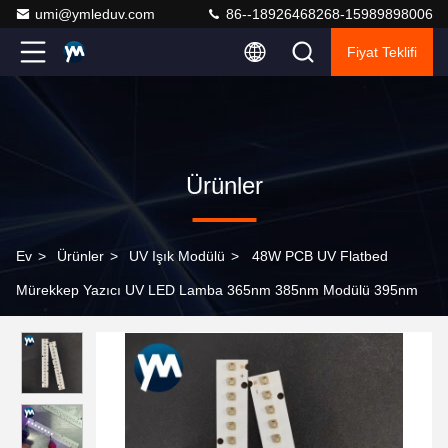
umi@ymleduv.com
86--18926468268-15989898006
Fiyat Teklifi
Ürünler
Ev
>
Ürünler
>
UV Işık Modülü
>
48W PCB UV Flatbed
Mürekkep Yazıcı UV LED Lamba 365nm 385nm Modülü 395nm