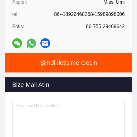
Kişiler:
Miss. Umi
tel:
86--18926468268-15989898006
Faks:
86-755-29469642
Şimdi İletişime Geçin
Bize Mail Atın