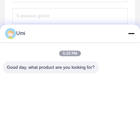
Umi
Göndermek
5:25 PM
Good day, what product are you looking for?
shenzhen yuanming co., ltd
umi@ymleduv.com
86--18926468268-15989898006
3. Kat, 2. Bina, Jingsheng Sanayi Bölgesi, No. 119 Huafan
Yolu, Dalang Caddesi, Longhua Bölgesi, Shenzhen，518109