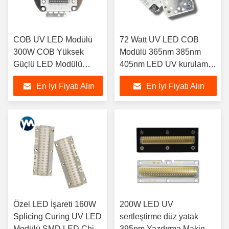
COB UV LED Modülü
72 Watt UV LED COB
300W COB Yüksek
Modülü 365nm 385nm
Güçlü LED Modülü
405nm LED UV kurulama
Entegre Modül
düz yatak 395nm
En İyi Fiyatı Alın
En İyi Fiyatı Alın
Özel LED İşareti 160W
200W LED UV
Splicing Curing UV LED
sertleştirme düz yatak
Modülü SMD LED Chip
395nm Yazdırma Makinesi