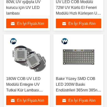
80W, UV ışığıyla UV
UV LED COB Modülü
kurucu için UV LED
72W UV Kürlü El Feneri
lambası
Modülü Hızlı Kürleşen UV
LED Lamba
En İyi Fiyatı Alın
En İyi Fiyatı Alın
180W COB UV LED
Bakır Yüzey SMD COB
Modülü Entegre UV
LED 200W Baskı
Tutkal Kür Lambası
Endüstrileri 365nm 385nm
365nm 395nm
395nm
En İyi Fiyatı Alın
En İyi Fiyatı Alın