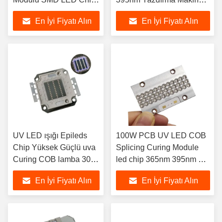
Curing COB için
Çip Su Soğutma
En İyi Fiyatı Alın
En İyi Fiyatı Alın
UV LED ışığı Epileds
100W PCB UV LED COB
Chip Yüksek Güçlü uva
Splicing Curing Module
Curing COB lamba 30W
led chip 365nm 395nm UV
60W 90W 365nm
yazıcılar için
En İyi Fiyatı Alın
En İyi Fiyatı Alın
395nm lamba