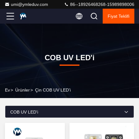
umi@ymleduv.com
86--18926468268-15989898006
Fiyat Teklifi
COB UV LED'i
Ev
>
Ürünler
>
Çin COB UV LED'i
COB UV LED'i