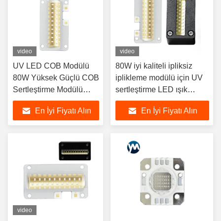
video
video
UV LED COB Modülü
80W iyi kaliteli ipliksiz
80W Yüksek Güçlü COB
iplikleme modülü için UV
Sertleştirme Modülü
sertleştirme LED ışık
Kuvars Lens Spot Işığı
lambası 385nm UV PCB
En İyi Fiyatı Alın
En İyi Fiyatı Alın
video