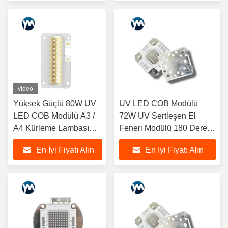
video
Yüksek Güçlü 80W UV
UV LED COB Modülü
LED COB Modülü A3 /
72W UV Sertleşen El
A4 Kürleme Lambası
Feneri Modülü 180 Derece
Baskı Endüstrileri
Lens Görüş Açısı
En İyi Fiyatı Alın
En İyi Fiyatı Alın