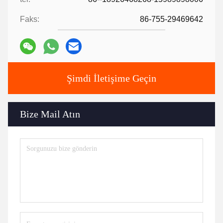
Faks:
86-755-29469642
Şimdi İletişime Geçin
Bize Mail Atın