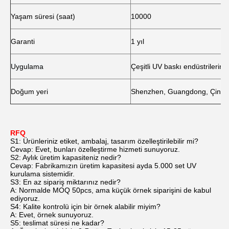
Yaşam süresi (saat)
10000
Garanti
1 yıl
Uygulama
Çeşitli UV baskı endüstrilerind
Doğum yeri
Shenzhen, Guangdong, Çin
RFQ
S1: Ürünleriniz etiket, ambalaj, tasarım özelleştirilebilir mi?
Cevap: Evet, bunları özelleştirme hizmeti sunuyoruz.
S2: Aylık üretim kapasiteniz nedir?
Cevap: Fabrikamızın üretim kapasitesi ayda 5.000 set UV
kurulama sistemidir.
S3: En az sipariş miktarınız nedir?
A: Normalde MOQ 50pcs, ama küçük örnek siparişini de kabul
ediyoruz.
S4: Kalite kontrolü için bir örnek alabilir miyim?
A: Evet, örnek sunuyoruz.
S5: teslimat süresi ne kadar?