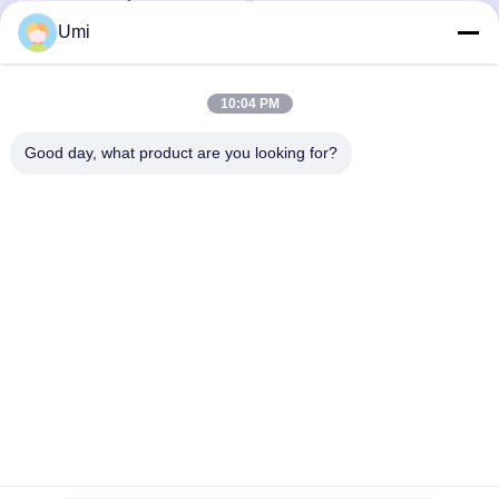
LED UV Su Soğutma UV
Fırını İçin Yüksek Güçlü
Umi
LED 395nm
UV LED'i
En İyi Fiyatı Alın
En İyi Fiyatı Alın
10:04 PM
Good day, what product are you looking for?
shenzhen yuanming co., ltd
umi@ymleduv.com
86--18926468268-15989898006
3. Kat, 2. Bina, Jingsheng Sanayi Bölgesi, No. 119 Huafan
Yolu, Dalang Caddesi, Longhua Bölgesi, Shenzhen，518109