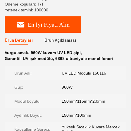
Ödeme koşulları: T/T
Yetenek temini: 100000
En İyi Fiyatı Alın
Ürün Detayları
Ürün Açıklaması
Vurgulamak:
960W kuvars UV LED çipi
,
Garantili UV ışık modülü
,
6868 ultraviyole mor el feneri
Ürün Adı:
UV LED Modülü 150116
Güç:
960W
Modül boyutu:
150mm*116mm*2,0mm
Aydınlık Boyut:
150mm*100mm
Yüksek Sıcaklık Kuvars Mercek
Kapsülleme Süreci: