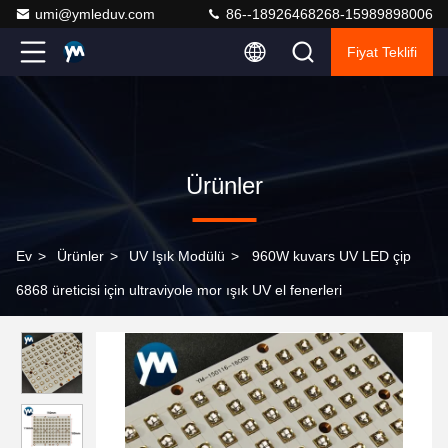
umi@ymleduv.com
86--18926468268-15989898006
Fiyat Teklifi
Ürünler
Ev
>
Ürünler
>
UV Işık Modülü
>
960W kuvars UV LED çip
6868 üreticisi için ultraviyole mor ışık UV el fenerleri