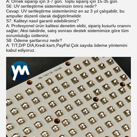
A: Örnek siparişi için 3-7 gün. Toplu sipariş için 15-35 gün.
S6: UV sertleştirme sistemlerinizin ömrü nedir?
Cevap: UV sertleştirme sistemlerimiz en az 3 yıl çalışabilir, bu
ampuller düzenli olarak değiştirilmelidir.
S7: Kaliteyi nasıl garanti edebilirsiniz?
A: Profesyonel ürün kalitesi denetim ekibi, sipariş kusurlu oranını
sağlar; Aksi takdirde, satış sonrası destek sistemimize göre tüm
sorumluluğu üstleniriz.
S8: Ödeme şartlarınız nedir?
A: T/T,D/P D/A,Kredi kartı,PayPal.Çok sayıda ödeme yöntemini
kabul ediyoruz.