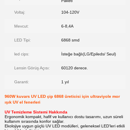
Paketi
Voltaj:
104-120V
Mevcut:
6-8,4A
LED Tipi:
6868 smd
led cips:
İsteğe bağlı(LG/Epileds/ Seul)
Lensin Görüş Açısı:
60120 derece.
Garanti:
1 yıl
960W kuvars UV LED çip 6868 üreticisi için ultraviyole mor
ışık UV el fenerleri
UV Temizleme Sistemi Hakkında
Ergonomik kompakt, hafif ve kullanıcı dostu tasarımı, uzun süreli
kullanım sırasında konfor sağlar.
Ekolojiye uygun güçlü UV LED modülleri, geleneksel LED'leri etkili