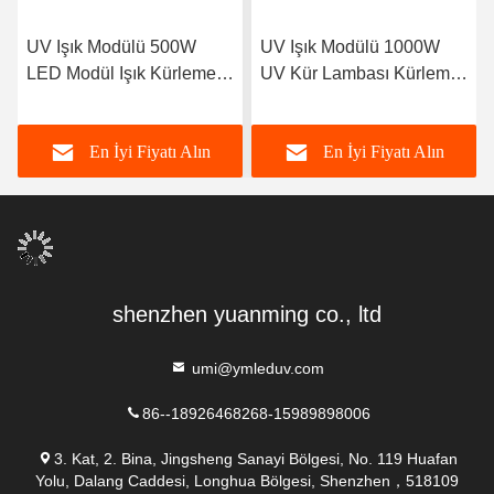
UV Işık Modülü 500W
UV Işık Modülü 1000W
LED Modül Işık Kürleme
UV Kür Lambası Kürleme
LED UV Su Soğutma UV
Fırını İçin Yüksek Güçlü
LED 395nm
UV LED'i
En İyi Fiyatı Alın
En İyi Fiyatı Alın
shenzhen yuanming co., ltd
umi@ymleduv.com
86--18926468268-15989898006
3. Kat, 2. Bina, Jingsheng Sanayi Bölgesi, No. 119 Huafan
Yolu, Dalang Caddesi, Longhua Bölgesi, Shenzhen，518109