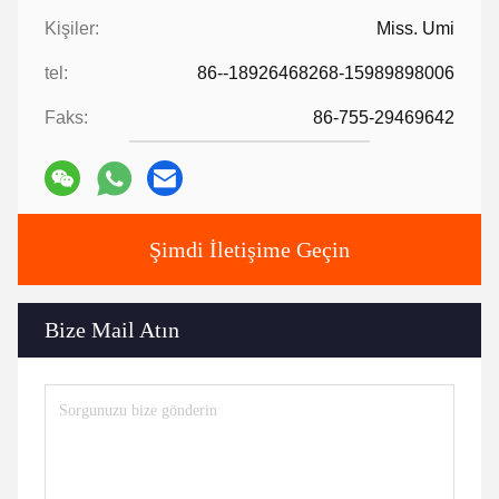
Kişiler:
Miss. Umi
tel:
86--18926468268-15989898006
Faks:
86-755-29469642
Şimdi İletişime Geçin
Bize Mail Atın