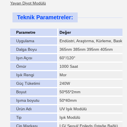
Yayan Diyot Modülü
Teknik Parametreler:
Parametre
Değer
Uygulama
Endüstri, Araştırma, Kürleme, Baskı
Dalga Boyu
365nm 385nm 395nm 405nm
Işın Açısı
60°/120°
Ömür
1000 Saat
Işık Rengi
Mor
Güç Tüketimi
240W
Boyut
50*55*2mm
Işıma boyutu
50*40mm
Ürün Adı
UV Işık Modülü
Tip
Işık Modülü
Çip Markası
LG/ Seoul/ Epileds (İsteğe Bağlı)