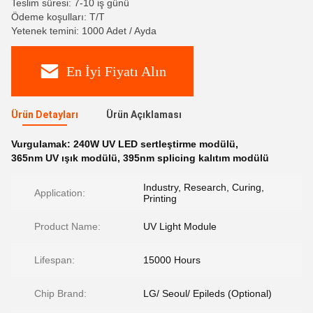
Teslim süresi: 7-10 iş günü
Ödeme koşulları: T/T
Yetenek temini: 1000 Adet / Ayda
En İyi Fiyatı Alın
Ürün Detayları
Ürün Açıklaması
Vurgulamak:
240W UV LED sertleştirme modülü
,
365nm UV ışık modülü
,
395nm splicing kalıtım modülü
Industry, Research, Curing,
Application:
Printing
Product Name:
UV Light Module
Lifespan:
15000 Hours
Chip Brand:
LG/ Seoul/ Epileds (Optional)