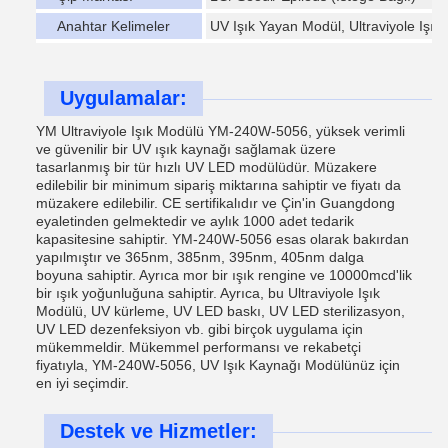
Anahtar Kelimeler
UV Işık Yayan Modül, Ultraviyole Işı
Uygulamalar:
YM Ultraviyole Işık Modülü YM-240W-5056, yüksek verimli
ve güvenilir bir UV ışık kaynağı sağlamak üzere
tasarlanmış bir tür hızlı UV LED modülüdür. Müzakere
edilebilir bir minimum sipariş miktarına sahiptir ve fiyatı da
müzakere edilebilir. CE sertifikalıdır ve Çin'in Guangdong
eyaletinden gelmektedir ve aylık 1000 adet tedarik
kapasitesine sahiptir. YM-240W-5056 esas olarak bakırdan
yapılmıştır ve 365nm, 385nm, 395nm, 405nm dalga
boyuna sahiptir. Ayrıca mor bir ışık rengine ve 10000mcd'lik
bir ışık yoğunluğuna sahiptir. Ayrıca, bu Ultraviyole Işık
Modülü, UV kürleme, UV LED baskı, UV LED sterilizasyon,
UV LED dezenfeksiyon vb. gibi birçok uygulama için
mükemmeldir. Mükemmel performansı ve rekabetçi
fiyatıyla, YM-240W-5056, UV Işık Kaynağı Modülünüz için
en iyi seçimdir.
Destek ve Hizmetler: