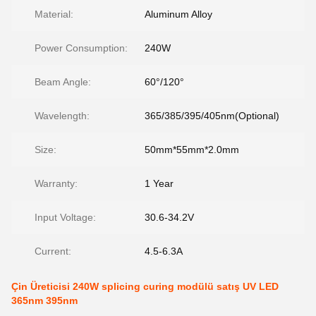
Material:
Aluminum Alloy
Power Consumption:
240W
Beam Angle:
60°/120°
Wavelength:
365/385/395/405nm(Optional)
Size:
50mm*55mm*2.0mm
Warranty:
1 Year
Input Voltage:
30.6-34.2V
Current:
4.5-6.3A
Çin Üreticisi 240W splicing curing modülü satış UV LED
365nm 395nm