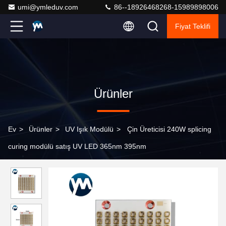
umi@ymleduv.com
86--18926468268-15989898006
Fiyat Teklifi
Ürünler
Ev
>
Ürünler
>
UV Işık Modülü
>
Çin Üreticisi 240W splicing
curing modülü satış UV LED 365nm 395nm