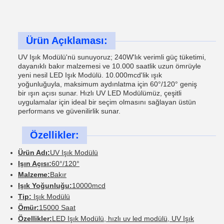
Ürün Açıklaması:
UV Işık Modülü'nü sunuyoruz; 240W'lık verimli güç tüketimi,
dayanıklı bakır malzemesi ve 10.000 saatlik uzun ömrüyle
yeni nesil LED Işık Modülü. 10.000mcd'lik ışık
yoğunluğuyla, maksimum aydınlatma için 60°/120° geniş
bir ışın açısı sunar. Hızlı UV LED Modülümüz, çeşitli
uygulamalar için ideal bir seçim olmasını sağlayan üstün
performans ve güvenilirlik sunar.
Özellikler:
Ürün Adı:
UV Işık Modülü
Işın Açısı:
60°/120°
Malzeme:
Bakır
Işık Yoğunluğu:
10000mcd
Tip:
Işık Modülü
Ömür:
15000 Saat
Özellikler:
LED Işık Modülü, hızlı uv led modülü, UV Işık