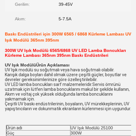
Gerilim:
39-45V
Akım:
5-7.5A
Baskı Endüstrileri için 300W 6565 / 6868 Kürleme Lambası UV
Işık Modülü 365nm 395nm
300W UV Işık Modülü 6565/6868 UV LED Lamba Boncukları
Kürleme Lambası 365nm 395nm Baskı Endüstrileri
UV Işık Modülü
Ürün Açıklaması
UV Işık modülü su soğutmalı veya hava soğutmalı olabilir.
Karışık dalga boyları dahil olmak üzere çeşitli güçler, boyutlar ve
devreler gereksinimlerinize göre özelleştirilebilir.
UV LED lamba boncukları sarf malzemeleridir.Servis ömrünü
uzatmak için lütfen lamba boncuklarını makul bir şekilde kullanın,
Akım ve voltaj çok yüksek olduğunda lamba boncuklarını
yakmamak için.
Çeşitli UV baskı endüstrilerinin, boyaların, UV mürekkeplerinin, UV
yapıştırıcıların ve dokunmatik ekranların kürlenmesi için uygundur.
Ürün adı
UV Işık Modülü 25100
Güç
300W