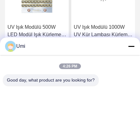
UV Işık Modülü 500W
UV Işık Modülü 1000W
LED Modül Işık Kürleme
UV Kür Lambası Kürleme
LED UV Su Soğutma UV
Fırını İçin Yüksek Güçlü
Umi
LED 395nm
UV LED'i
En İyi Fiyatı Alın
En İyi Fiyatı Alın
4:26 PM
Good day, what product are you looking for?
shenzhen yuanming co., ltd
umi@ymleduv.com
86--18926468268-15989898006