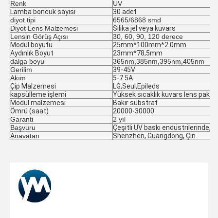
Renk
UV
Lamba boncuk sayısı
30 adet
diyot tipi
6565/6868 smd
Diyot Lens Malzemesi
Silika jel veya kuvars
Lensin Görüş Açısı
30, 60, 90, 120 derece
Modül boyutu
25mm*100mm*2.0mm
Aydınlık Boyut
23mm*78,5mm
dalga boyu
365nm,385nm,395nm,405nm
Gerilim
39-45V
Akım
5-7.5A
Çip Malzemesi
LG,Seul,Epileds
kapsülleme işlemi
Yüksek sıcaklık kuvars lens paketi
Modül malzemesi
Bakır substrat
Ömrü (saat)
20000-30000
Garanti
2 yıl
Başvuru
Çeşitli UV baskı endüstrilerinde,
Anavatan
Shenzhen, Guangdong, Çin