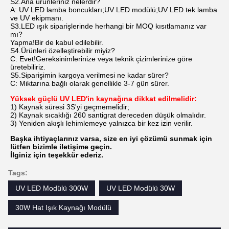
S2.Ana ürünleriniz nelerdir?
A: UV LED lamba boncukları;UV LED modülü;UV LED tek lamba
ve UV ekipmanı.
S3.LED ışık siparişlerinde herhangi bir MOQ kısıtlamanız var
mı?
Yapma!Bir de kabul edilebilir.
S4.Ürünleri özelleştirebilir miyiz?
C: Evet!Gereksinimlerinize veya teknik çizimlerinize göre
üretebiliriz.
S5.Siparişimin kargoya verilmesi ne kadar sürer?
C: Miktarına bağlı olarak genellikle 3-7 gün sürer.
Yüksek güçlü UV LED'in kaynağına dikkat edilmelidir:
1) Kaynak süresi 3S'yi geçmemelidir;
2) Kaynak sıcaklığı 260 santigrat dereceden düşük olmalıdır.
3) Yeniden akışlı lehimlemeye yalnızca bir kez izin verilir.
Başka ihtiyaçlarınız varsa, size en iyi çözümü sunmak için
lütfen bizimle iletişime geçin.
İlginiz için teşekkür ederiz.
Tags:
UV LED Modülü 300W
UV LED Modülü 30W
30W Hat Işık Kaynağı Modülü