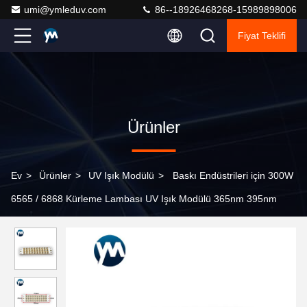
umi@ymleduv.com
86--18926468268-15989898006
Fiyat Teklifi
Ürünler
Ev
>
Ürünler
>
UV Işık Modülü
>
Baskı Endüstrileri için 300W
6565 / 6868 Kürleme Lambası UV Işık Modülü 365nm 395nm