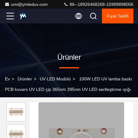
umi@ymleduv.com
86--18926468268-15989898006
Fiyat Teklifi
Ürünler
Ev
>
Ürünler
>
UV LED Modülü
>
100W LED UV lamba baskı
PCB kuvars UV LED çip 365nm 395nm UV LED sertleştirme ışığı