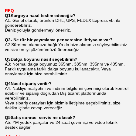
RFQ
Q
1
Kargoyu nasıl teslim edeceğiz?
A1: Genel olarak, ürünleri DHL, UPS, FEDEX Express vb. ile
gönderebiliriz.
Deniz yoluyla göndermeyi öneririz.
Q
2
- Ne tür bir yayımlama penceresine ihtiyacım var?
A2:Süretme alanınıza bağlı.Ya da bize alanınızı söyleyebilirsiniz
ve size en iyi çözümümüzü önereceğiz.
Q
3
Dalga boyunu nasıl seçebilirim?
A3: Normal dalga boyumuz 365nm, 385nm, 395nm ve 405nm.
Farklı uygulama farklı dalga boyunu kullanacaktır. Veya
onaylamak için bize sorabilirsiniz.
Q
4
Nasıl sipariş verilir?
A4: Nakliye maliyetini ve indirim bilgilerini çevrimiçi olarak kontrol
edebilir ve siparişi doğrudan Dış ticaret platformunda
verebilirsiniz.
Veya sipariş detayları için bizimle iletişime geçebilirsiniz, size
dakika içinde cevap vereceğiz.
Q
5
Satış sonrası servis ne olacak?
A5: YM yedek parçalar ve 24 saat çevrimiçi ve video teknik
destek sağlar.