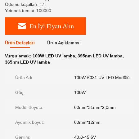
Ödeme koşulları: T/T
Yetenek temini: 100000
En İyi Fiyatı Alın
Ürün Detayları
Ürün Açıklaması
Vurgulamak:
100W LED UV lamba
,
395nm LED UV lamba
,
365nm LED UV lamba
Ürün Adı::
100W-6031 UV LED Modülü
Güç:
100W
Modül Boyutu:
60mm*31mm*2,0mm
Aydınlık boyut:
60mm*12mm
Gerilim:
40.8-45.6V