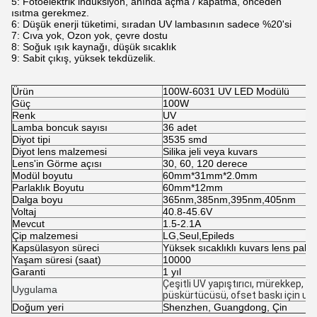
5: Fotoelektrik indüksiyon, anında açma / kapatma, önceden
ısıtma gerekmez.
6: Düşük enerji tüketimi, sıradan UV lambasının sadece %20'si
7: Cıva yok, Ozon yok, çevre dostu
8: Soğuk ışık kaynağı, düşük sıcaklık
9: Sabit çıkış, yüksek tekdüzelik.
Ürün
100W-6031 UV LED Modülü
Güç
100W
Renk
UV
Lamba boncuk sayısı
36 adet
Diyot tipi
3535 smd
Diyot lens malzemesi
Silika jeli veya kuvars
Lens'in Görme açısı
30, 60, 120 derece
Modül boyutu
60mm*31mm*2.0mm
Parlaklık Boyutu
60mm*12mm
Dalga boyu
365nm,385nm,395nm,405nm
Voltaj
40.8-45.6V
Mevcut
1.5-2.1A
Çip malzemesi
LG,Seul,Epileds
Kapsülasyon süreci
Yüksek sıcaklıklı kuvars lens paket
Yaşam süresi (saat)
10000
Garanti
1 yıl
Çeşitli UV yapıştırıcı, mürekkep, b
Uygulama
püskürtücüsü, ofset baskı için uyg
Doğum yeri
Shenzhen, Guangdong, Çin