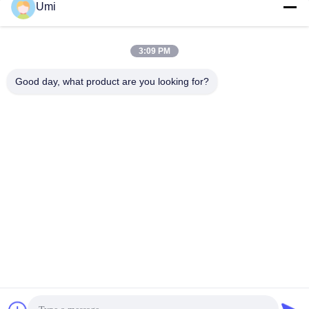
Umi
Endüstrileri Kuvars Lens
Baskı Kuvars Lens
En İyi Fiyatı Alın
En İyi Fiyatı Alın
3:09 PM
Good day, what product are you looking for?
shenzhen yuanming co., ltd
umi@ymleduv.com
86--18926468268-15989898006
3. Kat, 2. Bina, Jingsheng Sanayi Bölgesi, No. 119 Huafan
Yolu, Dalang Caddesi, Longhua Bölgesi, Shenzhen，518109
Çin İyi Kalite UV LED SMD Tedarikçi. telif hakkı © 2021-2026