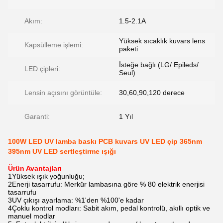
Akım:
1.5-2.1A
Yüksek sıcaklık kuvars lens
Kapsülleme işlemi:
paketi
İsteğe bağlı (LG/ Epileds/
LED çipleri:
Seul)
Lensin açısını görüntüle:
30,60,90,120 derece
Garanti:
1 Yıl
100W LED UV lamba baskı PCB kuvars UV LED çip 365nm
395nm UV LED sertleştirme ışığı
Ürün Avantajları
1Yüksek ışık yoğunluğu;
2Enerji tasarrufu: Merkür lambasına göre % 80 elektrik enerjisi
tasarrufu
3UV çıkışı ayarlama: %1'den %100'e kadar
4Çoklu kontrol modları: Sabit akım, pedal kontrolü, akıllı optik ve
manuel modlar