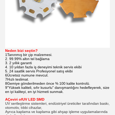
Neden bizi seçtin?
1Tanınmış bir çip malzemesi.
2. 99.99% altın tel bağlama
3. 2 yıllık garanti
4. 10 yıldan fazla iş deneyimi teknik servis ekibi
5. 24 saatlik servis Profesyonel satış ekibi
6Ücretsiz numune mevcut.
7Hızlı teslimat.
8Gemiye gönderilmeden önce % 100 kalite kontrolü.
9"Yüksek kaliteli, sıfır kusurlu" danışmanlığını hedefleyerek, size
en iyi kaliteyi, en iyi hizmeti sunmak.
A
Çeviri
o
f
UV LED SMD
UV sertleştirme sistemleri, endüstriyel üreticiler tarafından baskı,
otomotiv, tıbbi cihazlar,
Ayrıca kaplama ve kaplama gibi ahşap işleme uygulamalarında