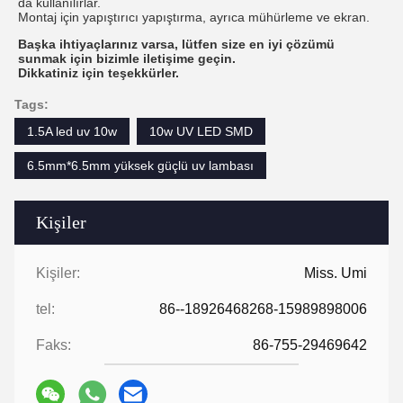
da kullanılırlar.
Montaj için yapıştırıcı yapıştırma, ayrıca mühürleme ve ekran.
Başka ihtiyaçlarınız varsa, lütfen size en iyi çözümü
sunmak için bizimle iletişime geçin.
Dikkatiniz için teşekkürler.
Tags:
1.5A led uv 10w
10w UV LED SMD
6.5mm*6.5mm yüksek güçlü uv lambası
Kişiler
Kişiler:
Miss. Umi
tel:
86--18926468268-15989898006
Faks:
86-755-29469642