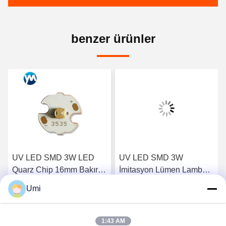
benzer ürünler
UV LED SMD 3W LED
UV LED SMD 3W
Quarz Chip 16mm Bakır
İmitasyon Lümen Lamba
Levha UV LED Kürleme
Boncukları Silikon Lens
Umi
için
Yüksek Güçlü UV LED
En İyi Fiyatı Alın
En İyi Fiyatı Alın
1:43 AM