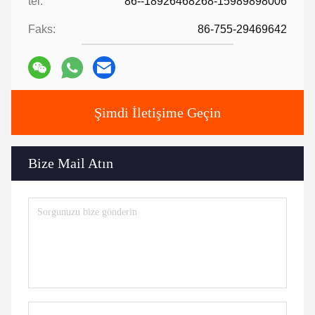
tel:
86--18926468268-15989898006
Faks:
86-755-29469642
Şimdi İletişime Geçin
Bize Mail Atın