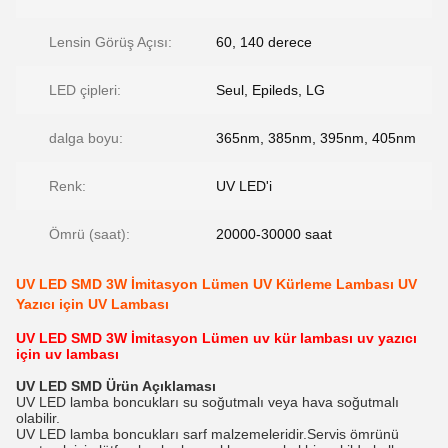
Lensin Görüş Açısı:
60, 140 derece
LED çipleri:
Seul, Epileds, LG
dalga boyu:
365nm, 385nm, 395nm, 405nm
Renk:
UV LED'i
Ömrü (saat):
20000-30000 saat
UV LED SMD 3W İmitasyon Lümen UV Kürleme Lambası UV
Yazıcı için UV Lambası
UV LED SMD 3W İmitasyon Lümen uv kür lambası uv yazıcı
için uv lambası
UV LED SMD Ürün Açıklaması
UV LED lamba boncukları su soğutmalı veya hava soğutmalı
olabilir.
UV LED lamba boncukları sarf malzemeleridir.Servis ömrünü