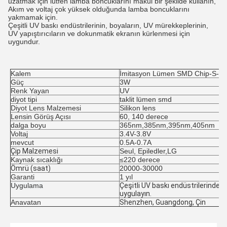
uzatmak için lütfen lamba boncuklarını makul bir şekilde kullanın,
Akım ve voltaj çok yüksek olduğunda lamba boncuklarını
yakmamak için.
Çeşitli UV baskı endüstrilerinin, boyaların, UV mürekkeplerinin,
UV yapıştırıcıların ve dokunmatik ekranın kürlenmesi için
uygundur.
Kalem
İmitasyon Lümen SMD Chip-S-
Güç
3W
Renk Yayan
UV
diyot tipi
taklit lümen
 smd 
Diyot Lens Malzemesi
Silikon lens
Lensin Görüş Açısı
60, 140 derece
dalga boyu
365nm,385nm,395nm,405nm
Voltaj
3.4V-3.8V
mevcut
0.5A-0.7A
Çip Malzemesi
Seul, Epiledler
,LG
Kaynak sıcaklığı
≤220 derece
Ömrü (saat)
20000-30000
Garanti
1 yıl
Uygulama
Çeşitli UV baskı endüstrilerinde, 
uygulayın.
Anavatan
Shenzhen, Guangdong, Çin