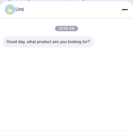
Levha UV LED Kürleme
Boncukları Silikon Lens
Umi
için
Yüksek Güçlü UV LED
En İyi Fiyatı Alın
En İyi Fiyatı Alın
10:58 AM
Good day, what product are you looking for?
shenzhen yuanming co., ltd
umi@ymleduv.com
86--18926468268-15989898006
3. Kat, 2. Bina, Jingsheng Sanayi Bölgesi, No. 119 Huafan
Yolu, Dalang Caddesi, Longhua Bölgesi, Shenzhen，518109