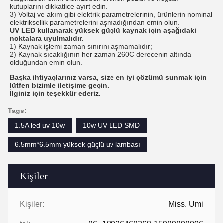
kutuplarını dikkatlice ayırt edin.
3) Voltaj ve akım gibi elektrik parametrelerinin, ürünlerin nominal
elektriksellik parametrelerini aşmadığından emin olun.
UV LED kullanarak yüksek güçlü kaynak için aşağıdaki
noktalara uyulmalıdır.
1) Kaynak işlemi zaman sınırını aşmamalıdır;
2) Kaynak sıcaklığının her zaman 260C derecenin altında
olduğundan emin olun.
Başka ihtiyaçlarınız varsa, size en iyi çözümü sunmak için
lütfen bizimle iletişime geçin.
İlginiz için teşekkür ederiz.
Tags:
1.5A led uv 10w
10w UV LED SMD
6.5mm*6.5mm yüksek güçlü uv lambası
Kişiler
Kişiler:
Miss. Umi