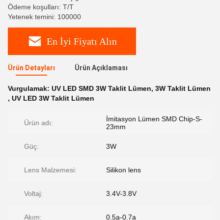
Ödeme koşulları: T/T
Yetenek temini: 100000
En İyi Fiyatı Alın
Ürün Detayları
Ürün Açıklaması
Vurgulamak:
UV LED SMD 3W Taklit Lümen
,
3W Taklit Lümen
,
UV LED 3W Taklit Lümen
İmitasyon Lümen SMD Chip-S-
Ürün adı:
23mm
Güç:
3W
Lens Malzemesi:
Silikon lens
Voltaj:
3.4V-3.8V
Akım:
0.5a-0.7a