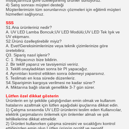
İhtiyaçlarınıza göre özelleştirilmiş ürünler sunuyoruz.
4) Satış sonrası müşteri desteği
Müşterilerimizin tüm sorunlarınızı çözmeleri için eğitimli müşteri
hizmetleri sağlıyoruz.
SSS
S1.Ana ürünleriniz nedir?
A. UV LED Lamba Boncuk;UV LED Modülü;UV LED Tek Işık ve
UV ekipmanı.
S2.Ürünü özelleştirebilir miyiz?
A. Evet!Gereksinimlerinize veya teknik çizimlerinize göre
üretebiliriz.
Q3
.
Sipariş nasıl işlenir?
C: 1. İhtiyacınızı bize bildirin.
2. Bir teklif yaparız ve tavsiyemizi veririz.
3. Teklifi onayladıktan sonra bir PI yapacağız.
4. Ayrıntıları kontrol ettikten sonra ödemeyi yaparsınız.
5. Teslimatı en kısa sürede düzenleriz.
S4.Siparişimin kargoya verilmesi ne kadar sürer?
A. Miktarına bağlı olarak genellikle 3-7 gün sürer.
Lütfen özel dikkat gösterin
Ürünlerin en iyi şekilde çalıştığından emin olmak ve kullanım
hatalarını azaltmak için lütfen aşağıdaki ipuçlarına dikkat edin.
1) Çalışma sırasında UV LED ürünlerini teslim eden Kullanıcılar,
elektrik çarpmalarını önlemek için önlemler almalı ve şok
tehlikelerine dikkat etmelidir.
2) Ürünleri kullanırken çalışma süresini ve sıcaklığını kontrol
ettiğinizden emin olun.Lütfen ürünün pozitif ve negatif