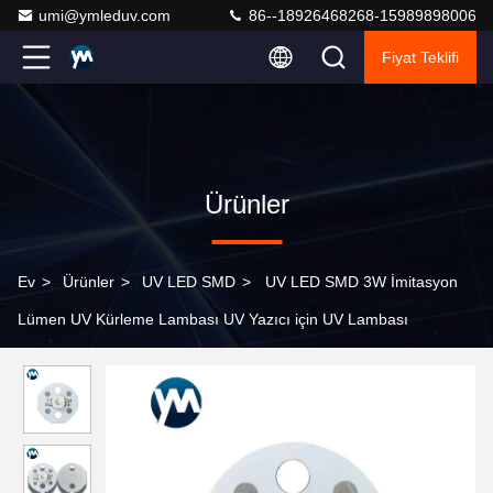
umi@ymleduv.com
86--18926468268-15989898006
Fiyat Teklifi
Ürünler
Ev
>
Ürünler
>
UV LED SMD
>
UV LED SMD 3W İmitasyon
Lümen UV Kürleme Lambası UV Yazıcı için UV Lambası