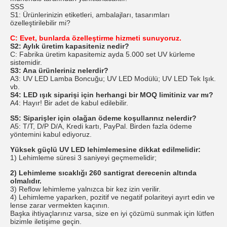
SSS
S1: Ürünlerinizin etiketleri, ambalajları, tasarımları
özelleştirilebilir mi?
C: Evet, bunlarda özelleştirme hizmeti sunuyoruz.
S2: Aylık üretim kapasiteniz nedir?
C: Fabrika üretim kapasitemiz ayda 5.000 set UV kürleme
sistemidir.
S3: Ana ürünleriniz nelerdir?
A3: UV LED Lamba Boncuğu; UV LED Modülü; UV LED Tek Işık.
vb.
S4: LED ışık siparişi için herhangi bir MOQ limitiniz var mı?
A4: Hayır! Bir adet de kabul edilebilir.
S5: Siparişler için olağan ödeme koşullarınız nelerdir?
A5: T/T, D/P D/A, Kredi kartı, PayPal. Birden fazla ödeme
yöntemini kabul ediyoruz.
Yüksek güçlü UV LED lehimlemesine dikkat edilmelidir:
1) Lehimleme süresi 3 saniyeyi geçmemelidir;
2) Lehimleme sıcaklığı 260 santigrat derecenin altında
olmalıdır.
3) Reflow lehimleme yalnızca bir kez izin verilir.
4) Lehimleme yaparken, pozitif ve negatif polariteyi ayırt edin ve
lense zarar vermekten kaçının.
Başka ihtiyaçlarınız varsa, size en iyi çözümü sunmak için lütfen
bizimle iletişime geçin.