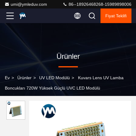
umi@ymleduv.com
86--18926468268-15989898006
Fiyat Teklifi
Ürünler
Ev
>
Ürünler
>
UV LED Modülü
>
Kuvars Lens UV Lamba
Boncukları 720W Yüksek Güçlü UVC LED Modülü