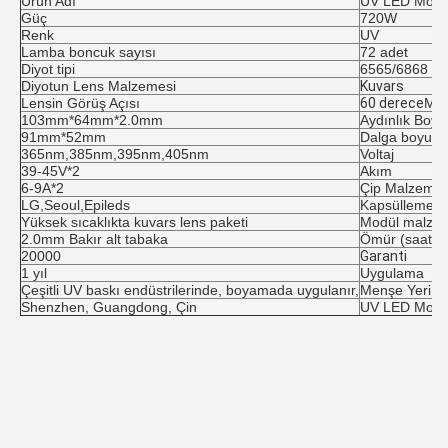
Ürün Adı
UV LED Modü
Güç
720W
Renk
UV
Lamba boncuk sayısı
72 adet
Diyot tipi
6565/6868 s
Diyotun Lens Malzemesi
Kuvars
Lensin Görüş Açısı
60 derece
Mod
103mm*64mm*2.0mm
Aydınlık Boyu
91mm*52mm
Dalga boyu
365nm,385nm,395nm,405nm
Voltaj
39-45V*2
Akım
6-9A*2
Çip Malzemes
LG,Seoul,Epileds
Kapsülleme s
Yüksek sıcaklıkta kuvars lens paketi
Modül malze
2.0mm Bakır alt tabaka
Ömür (saat)
20000
Garanti
1 yıl
Uygulama
Çeşitli UV baskı endüstrilerinde, boyamada uygulanır,
Menşe Yeri
Shenzhen, Guangdong, Çin
UV LED Modül