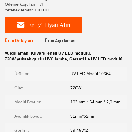
Ödeme koşulları: T/T
Yetenek temini: 100000
En İyi Fiyatı Alın
Ürün Detayları
Ürün Açıklaması
Vurgulamak:
Kuvars lensli UV LED modülü
,
720W yüksek güçlü UVC lamba
,
Garanti ile UV LED modülü
Ürün adı:
UV LED Modül 10364
Güç:
720W
Modül Boyutu:
103 mm * 64 mm * 2,0 mm
Aydınlık boyut:
91mm*52mm
Gerilim:
39-45V*2