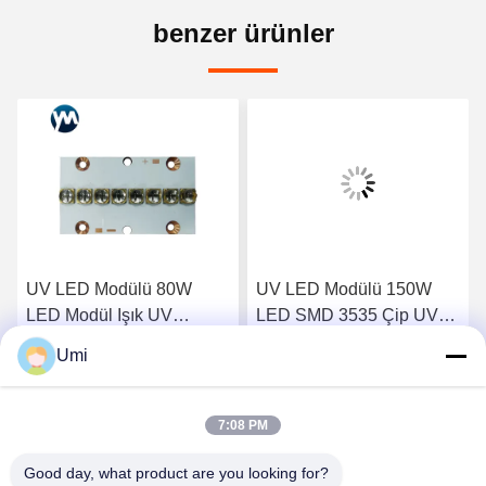
benzer ürünler
UV LED Modülü 80W
UV LED Modülü 150W
LED Modül Işık UV
LED SMD 3535 Çip UV
Mürekkep Kürleme Baskı
LED Kürleme Sistemi
Umi
Endüstrileri Kuvars Lens
Baskı Kuvars Lens
En İyi Fiyatı Alın
En İyi Fiyatı Alın
7:08 PM
Good day, what product are you looking for?