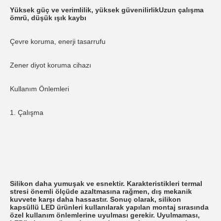
Yüksek güç ve verimlilik, yüksek güvenilirlik
Uzun çalışma 
ömrü, düşük ışık kaybı
Çevre koruma, enerji tasarrufu
Zener diyot koruma cihazı
Kullanım Önlemleri
1. Çalışma
Silikon daha yumuşak ve esnektir. Karakteristikleri termal 
stresi önemli ölçüde azaltmasına rağmen, dış mekanik 
kuvvete karşı daha hassastır. Sonuç olarak, silikon 
kapsüllü LED ürünleri kullanılarak yapılan montaj sırasında 
özel kullanım önlemlerine uyulması gerekir. Uyulmaması, 