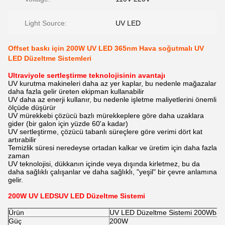
Light Source:
UV LED
Offset baskı için 200W UV LED 365nm Hava soğutmalı UV
LED Düzeltme Sistemleri
Ultraviyole sertleştirme teknolojisinin avantajı
UV kurutma makineleri daha az yer kaplar, bu nedenle mağazalar
daha fazla gelir üreten ekipman kullanabilir
UV daha az enerji kullanır, bu nedenle işletme maliyetlerini önemli
ölçüde düşürür
UV mürekkebi çözücü bazlı mürekkeplere göre daha uzaklara
gider (bir galon için yüzde 60'a kadar)
UV sertleştirme, çözücü tabanlı süreçlere göre verimi dört kat
artırabilir
Temizlik süresi neredeyse ortadan kalkar ve üretim için daha fazla
zaman
UV teknolojisi, dükkanın içinde veya dışında kirletmez, bu da
daha sağlıklı çalışanlar ve daha sağlıklı, "yeşil" bir çevre anlamına
gelir.
200W UV LED
S
UV LED Düzeltme Sistemi
Ürün
UV LED Düzeltme Sistemi 20
0W
bask
Güç
200W