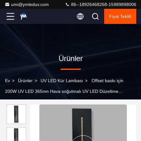
umi@ymleduv.com
86--18926468268-15989898006
Fiyat Teklifi
Ürünler
Ev
>
Ürünler
>
UV LED Kür Lambası
>
Offset baskı için
200W UV LED 365nm Hava soğutmalı UV LED Düzeltme
Sistemleri