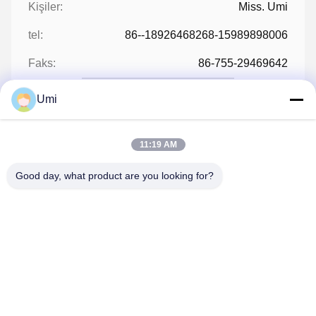
Kişiler:
Miss. Umi
tel:
86--18926468268-15989898006
Faks:
86-755-29469642
Umi
Şimdi İletişime Geçin
11:19 AM
Good day, what product are you looking for?
Bize Mail Atın