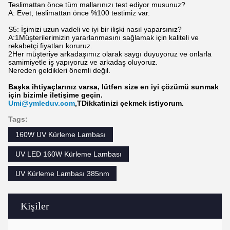
Teslimattan önce tüm mallarınızı test ediyor musunuz?
A: Evet, teslimattan önce %100 testimiz var.
S5: İşimizi uzun vadeli ve iyi bir ilişki nasıl yaparsınız?
A:1Müşterilerimizin yararlanmasını sağlamak için kaliteli ve
rekabetçi fiyatları koruruz.
2Her müşteriye arkadaşımız olarak saygı duyuyoruz ve onlarla
samimiyetle iş yapıyoruz ve arkadaş oluyoruz.
Nereden geldikleri önemli değil.
Başka ihtiyaçlarınız varsa, lütfen size en iyi çözümü sunmak
için bizimle iletişime geçin.
Umi@ymleduv.com
,
T
Dikkatinizi çekmek istiyorum.
Tags:
160W UV Kürleme Lambası
UV LED 160W Kürleme Lambası
UV Kürleme Lambası 385nm
Kişiler