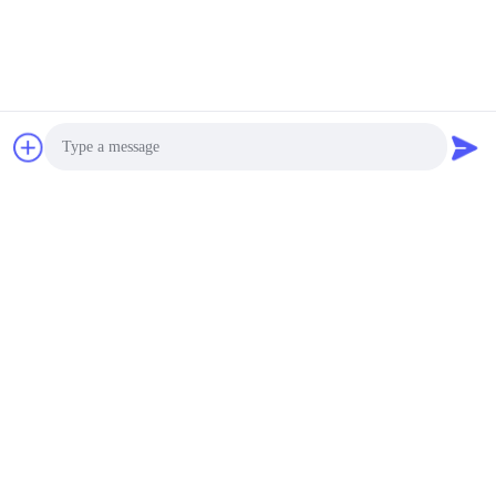
Göndermek
benzer ürünler
Photo
Video Call
Audio Call