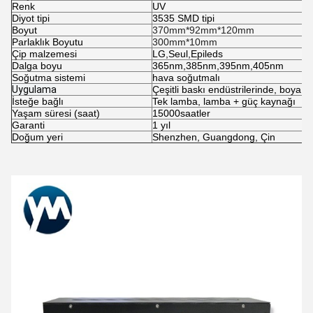
Renk
UV
Diyot tipi
3535 SMD tipi
Boyut
370mm*92mm*120mm
Parlaklık Boyutu
300mm*10mm
Çip malzemesi
LG,Seul,Epileds
Dalga boyu
365nm,385nm,395nm,405nm
Soğutma sistemi
hava soğutmalı
Uygulama
Çeşitli baskı endüstrilerinde, boya ve
İsteğe bağlı
Tek lamba, lamba + güç kaynağı
Yaşam süresi (saat)
15000
saatler
Garanti
1 yıl
Doğum yeri
Shenzhen, Guangdong, Çin