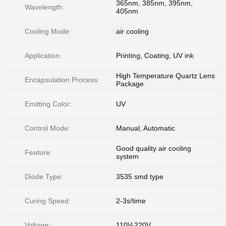
365nm, 385nm, 395nm,
Wavelength:
405nm
Cooling Mode:
air cooling
Application:
Printing, Coating, UV ink
High Temperature Quartz Lens
Encapsulation Process:
Package
Emitting Color:
UV
Control Mode:
Manual, Automatic
Good quality air cooling
Feature:
system
Diode Type:
3535 smd type
Curing Speed:
2-3s/time
Voltage:
110V-220V