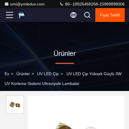
umi@ymleduv.com
86--18926468268-15989898006
Fiyat Teklifi
Ürünler
Ev
>
Ürünler
>
UV LED Çip
>
UV LED Çip Yüksek Güçlü 3W
UV Kürleme Sistemi Ultraviyole Lambalar