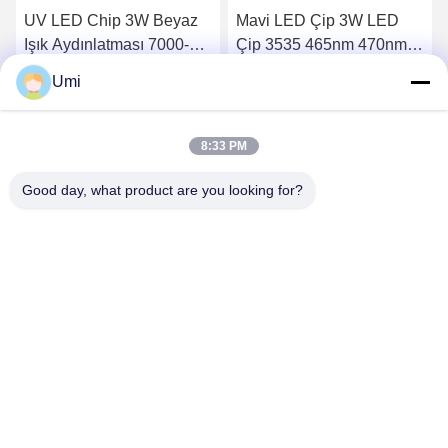
UV LED Chip 3W Beyaz
Mavi LED Çip 3W LED
Işık Aydınlatması 7000-
Çip 3535 465nm 470nm
8000k Renk Sıcaklığı
Yüksek Güçlü Mavi Işık
Umi
Lambası
En İyi Fiyatı Alın
En İyi Fiyatı Alın
8:33 PM
Good day, what product are you looking for?
shenzhen yuanming co., ltd
umi@ymleduv.com
86--18926468268-15989898006
3. Kat, 2. Bina, Jingsheng Sanayi Bölgesi, No. 119 Huafan
Yolu, Dalang Caddesi, Longhua Bölgesi, Shenzhen，518109