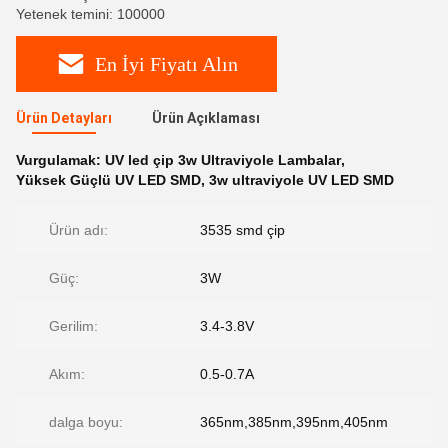
Yetenek temini: 100000
En İyi Fiyatı Alın
Ürün Detayları
Ürün Açıklaması
Vurgulamak:
UV led çip 3w Ultraviyole Lambalar
,
Yüksek Güçlü UV LED SMD
,
3w ultraviyole UV LED SMD
Ürün adı:
3535 smd çip
Güç:
3W
Gerilim:
3.4-3.8V
Akım:
0.5-0.7A
dalga boyu:
365nm,385nm,395nm,405nm