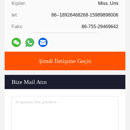
Kişiler:
Miss. Umi
tel:
86--18926468268-15989898006
Faks:
86-755-29469642
Şimdi İletişime Geçin
Bize Mail Atın