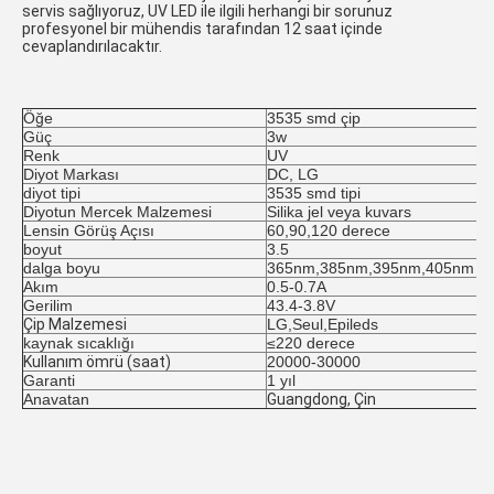
servis sağlıyoruz, UV LED ile ilgili herhangi bir sorunuz 
profesyonel bir mühendis tarafından 12 saat içinde 
cevaplandırılacaktır.
Öğe
3535 smd çip
Güç
3
w
Renk
UV
Diyot Markası
DC, LG
diyot tipi
3535 smd tipi
Diyotun Mercek Malzemesi
Silika jel veya kuvars
Lensin Görüş Açısı
60,90,120 derece
boyut
3.5
dalga boyu
365nm,385nm,395nm,405nm
Akım
0.5-0.7A
Gerilim
43.4-3.8V
Çip Malzemesi
LG,Seul,Epileds
kaynak sıcaklığı
≤220 derece
Kullanım ömrü (saat)
20000-30000
Garanti
1 yıl
Anavatan
Guangdong, Çin