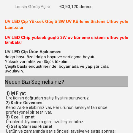
Lensin Görüş Açısı:
60,90,120 derece
UV LED Çip Yüksek Güçlü 3W UV Kürleme Sistemi Ultraviyole
Lambalar
UV LED Chip yüksek güçlü 3W uv kürleme sistemi ultraviyole
lambalar
UV LED Çip
Ürün Açıklaması
dalga boyu özel dalga boyu ve sertleşme boyutu.
Yüksek verimlilik ve düşük tüketim.
Çeşitli baskı endüstrilerinde, boyamada ve yapıştırıcıda
uygulayın.
Neden Bizi Seçmelisiniz?
1) İyi Fiyat
Üreticinin doğrudan satış fiyatını sunuyoruz.
2) Kalite Güvencesi
Kendi Ar-Ge ekibimiz var, Her ürünün sevkıyattan önce 
profesyonel bir testi var.
3) Özel Hizmet
Ürünleri ihtiyacınıza göre özelleştirebiliriz.
4) Satış Sonrası Hizmet
Üstün ve zamanında satış öncesi tavsiye ve satış sonrası 