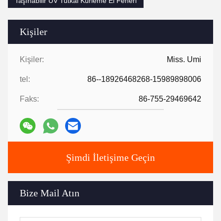
Taşınabilir UV Tutkal Kürleme El Feneri
Kişiler
Kişiler:
Miss. Umi
tel:
86--18926468268-15989898006
Faks:
86-755-29469642
Şimdi İletişime Geçin
Bize Mail Atın