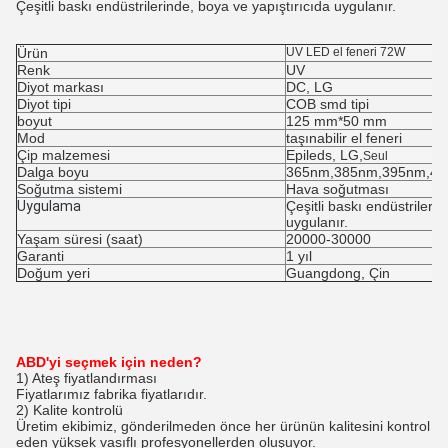
Çeşitli baskı endüstrilerinde, boya ve yapıştırıcıda uygulanır.
Ürün
UV LED el feneri 72W
Renk
UV
Diyot markası
DC, LG
Diyot tipi
COB smd tipi
boyut
125 mm*50 mm
Mod
taşınabilir el feneri
Çip malzemesi
Epileds, LG,
Seul
Dalga boyu
365nm,385nm,395nm,4
Soğutma sistemi
Hava soğutması
Uygulama
Çeşitli baskı endüstrileri
uygulanır.
Yaşam süresi (saat)
20000-30000
Garanti
1 yıl
Doğum yeri
Guangdong, Çin
ABD'yi seçmek için neden?
1) Ateş fiyatlandırması
Fiyatlarımız fabrika fiyatlarıdır.
2) Kalite kontrolü
Üretim ekibimiz, gönderilmeden önce her ürünün kalitesini kontrol
eden yüksek vasıflı profesyonellerden oluşuyor.