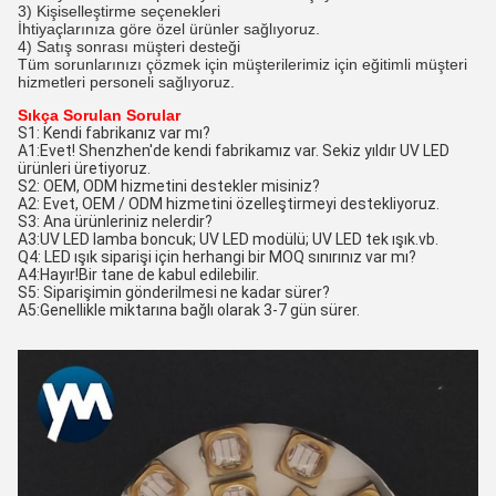
3) Kişiselleştirme seçenekleri
İhtiyaçlarınıza göre özel ürünler sağlıyoruz.
4) Satış sonrası müşteri desteği
Tüm sorunlarınızı çözmek için müşterilerimiz için eğitimli müşteri
hizmetleri personeli sağlıyoruz.
Sıkça Sorulan Sorular
S1: Kendi fabrikanız var mı?
A1:Evet! Shenzhen'de kendi fabrikamız var. Sekiz yıldır UV LED
ürünleri üretiyoruz.
S2: OEM, ODM hizmetini destekler misiniz?
A2: Evet, OEM / ODM hizmetini özelleştirmeyi destekliyoruz.
S3: Ana ürünleriniz nelerdir?
A3:UV LED lamba boncuk; UV LED modülü; UV LED tek ışık.vb.
Q4: LED ışık siparişi için herhangi bir MOQ sınırınız var mı?
A4:Hayır!Bir tane de kabul edilebilir.
S5: Siparişimin gönderilmesi ne kadar sürer?
A5:Genellikle miktarına bağlı olarak 3-7 gün sürer.