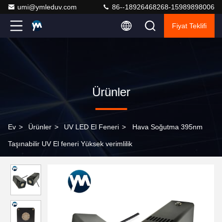
umi@ymleduv.com
86--18926468268-15989898006
Fiyat Teklifi
Ürünler
Ev
>
Ürünler
>
UV LED El Feneri
>
Hava Soğutma 395nm
Taşınabilir UV El feneri Yüksek verimlilik