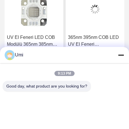
UV El Feneri LED COB
365nm 395nm COB LED
Modülü 365nm 385nm
UV El Feneri
395nm 405nm 72W Kür
20mmx20mm 72W Kür
Umi
Lambası
Lambası
En İyi Fiyatı Alın
En İyi Fiyatı Alın
9:13 PM
Good day, what product are you looking for?
shenzhen yuanming co., ltd
umi@ymleduv.com