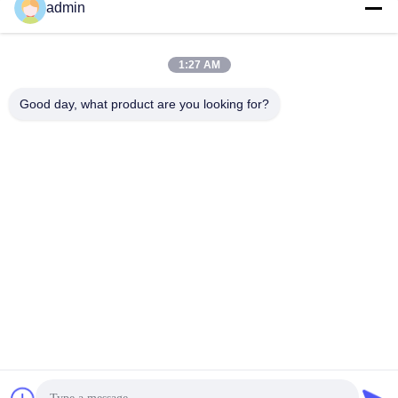
admin
Göndermek
1:27 AM
Good day, what product are you looking for?
shenzhen yuanming co., ltd
umi@ymleduv.com
86--18926468268-15989898006
3. Kat, 2. Bina, Jingsheng Sanayi Bölgesi, No. 119 Huafan
Yolu, Dalang Caddesi, Longhua Bölgesi, Shenzhen，518109
Çin İyi Kalite UV LED SMD Tedarikçi. telif hakkı © 2021-2026