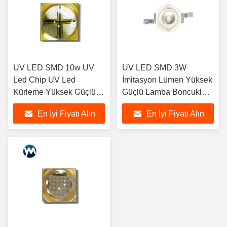
UV LED SMD 10w UV
UV LED SMD 3W
Led Chip UV Led
İmitasyon Lümen Yüksek
Kürleme Yüksek Güçlü
Güçlü Lamba Boncukları
Led 6565 SMD Led
UV Işıkla Kürleme
En İyi Fiyatı Alın
En İyi Fiyatı Alın