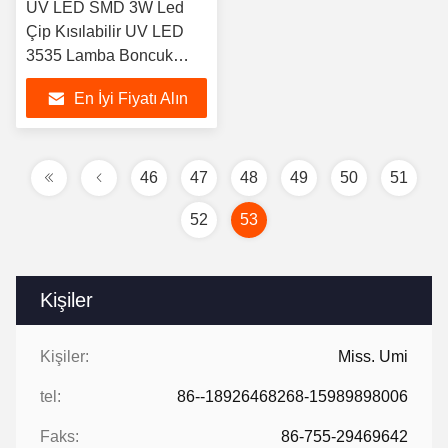
UV LED SMD 3W Led
Çip Kısılabilir UV LED
3535 Lamba Boncuk
Baskı Endüstrileri
En İyi Fiyatı Alın
46
47
48
49
50
51
52
53
Kişiler
Kişiler:
Miss. Umi
tel:
86--18926468268-15989898006
Faks:
86-755-29469642