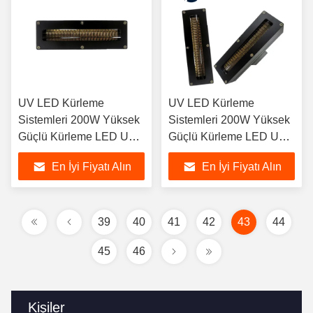
UV LED Kürleme
UV LED Kürleme
Sistemleri 200W Yüksek
Sistemleri 200W Yüksek
Güçlü Kürleme LED UV
Güçlü Kürleme LED UV
Su Soğutma UV LED Kür
Su Soğutma
En İyi Fiyatı Alın
En İyi Fiyatı Alın
Makinesi
39
40
41
42
43
44
45
46
Kişiler