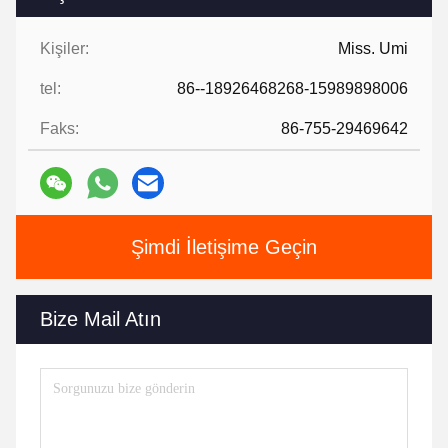
Kişiler:
Miss. Umi
tel:
86--18926468268-15989898006
Faks:
86-755-29469642
Şimdi İletişime Geçin
Bize Mail Atın