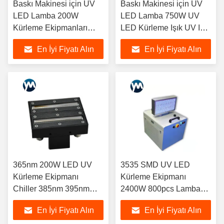
Baskı Makinesi için UV
Baskı Makinesi için UV
LED Lamba 200W
LED Lamba 750W UV
Kürleme Ekipmanları
LED Kürleme Işık UV Işık
Ultraviyole Lambalar
Kürleme Sistemi
En İyi Fiyatı Alın
En İyi Fiyatı Alın
365nm 200W LED UV
3535 SMD UV LED
Kürleme Ekipmanı
Kürleme Ekipmanı
Chiller 385nm 395nm
2400W 800pcs Lamba
COB SMD Diyot
Boncukları Alüminyum
En İyi Fiyatı Alın
En İyi Fiyatı Alın
Profil