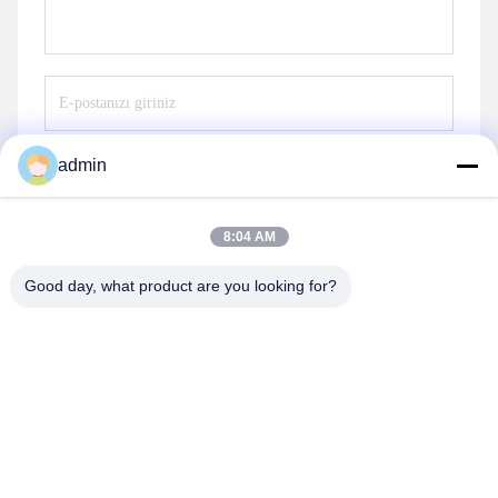
admin
Göndermek
8:04 AM
Good day, what product are you looking for?
shenzhen yuanming co., ltd
umi@ymleduv.com
86--18926468268-15989898006