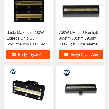
Baskı Makinesi 200W
750W UV LED Kür Işık
Epileds Chip Su
365nm 385nm 395nm
Soğutma için COB SMD
Baskı İçin UV Kürleme
UV LED Lamba
Sistemleri
En İyi Fiyatı Alın
En İyi Fiyatı Alın