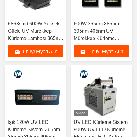
6868smd 600W Yüksek
600W 365nm 385nm
Güçlü UV Mürekkep
395nm 405nm UV
Kürleme Lambası 365nm
Mürekkep Kürleme
385nm 395nm 405nm
Lambası Yüksek Güç
En İyi Fiyatı Alın
En İyi Fiyatı Alın
video
Işık 120W UV LED
UV LED Kürleme Sistemi
Kürleme Sistemi 365nm
900W UV LED Kürleme
385nm 395nm 405nm
Ekipmanı LED UV Kür